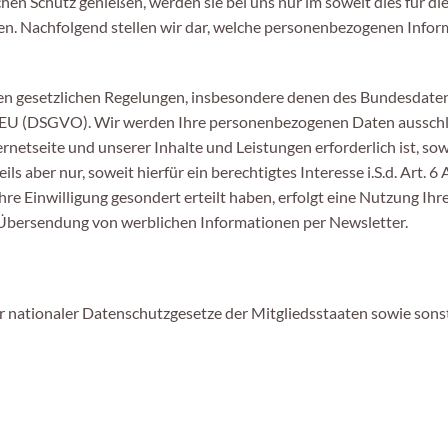
 Schutz genießen, werden sie bei uns nur im soweit dies für die 
ben. Nachfolgend stellen wir dar, welche personenbezogenen Info
den gesetzlichen Regelungen, insbesondere denen des Bundesdate
U (DSGVO). Wir werden Ihre personenbezogenen Daten ausschließ
ernetseite und unserer Inhalte und Leistungen erforderlich ist, so
s aber nur, soweit hierfür ein berechtigtes Interesse i.S.d. Art. 6 
re Einwilligung gesondert erteilt haben, erfolgt eine Nutzung Ihr
e Übersendung von werblichen Informationen per Newsletter.
nationaler Datenschutzgesetze der Mitgliedsstaaten sowie sonst