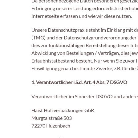
Da personenbezogene Daten besonderen gesetzlichen
Erbringung unserer Leistung erforderlich ist erho
Internetseite erfassen und wie wir diese nutzen.
Unsere Datenschutzpraxis steht im Einklang mit 
(TMG) und der Datenschutzgrundverordnung der E
dies zur funktionsfähigen Bereitstellung dieser Int
Abwicklung von Bestellungen / Verträgen, dies jeweil
Erlaubnistatbestand besteht. Nur wenn Sie zuvor Ih
Einwilligung genau bestimmte Zwecke, z.B. für di
1. Verantwortlicher i.S.d. Art. 4 Abs. 7 DSGVO
Verantwortlicher im Sinne der DSGVO und anderer 
Haist Holzverpackungen GbR
Murgtalstraße 503
72270 Huzenbach