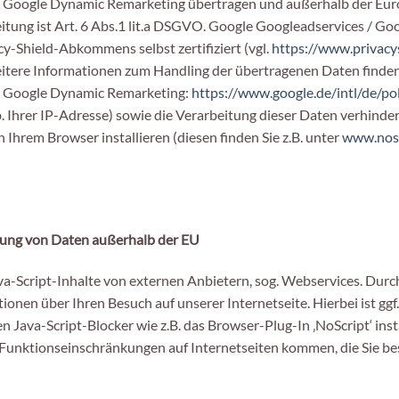
Google Dynamic Remarketing übertragen und außerhalb der Europ
eitung ist Art. 6 Abs.1 lit.a DSGVO. Google Googleadservices /
-Shield-Abkommens selbst zertifiziert (vgl.
https://www.privacys
eitere Informationen zum Handling der übertragenen Daten finden
/ Google Dynamic Remarketing:
https://www.google.de/intl/de/pol
 Ihrer IP-Adresse) sowie die Verarbeitung dieser Daten verhinder
 Ihrem Browser installieren (diesen finden Sie z.B. unter
www.nosc
tung von Daten außerhalb der EU
va-Script-Inhalte von externen Anbietern, sog. Webservices. Durch
onen über Ihren Besuch auf unserer Internetseite. Hierbei ist gg
n Java-Script-Blocker wie z.B. das Browser-Plug-In ‚NoScript‘ insta
 Funktionseinschränkungen auf Internetseiten kommen, die Sie be